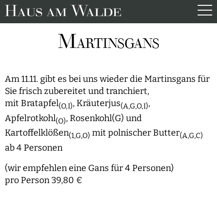
M
ARTINSGANS
Am 11.11. gibt es bei uns wieder die Martinsgans für
Sie frisch zubereitet und tranchiert,
mit Bratapfel
, Kräuterjus
,
(O,I)
(A,G,O,I)
Apfelrotkohl
, Rosenkohl(G) und
(O)
Kartoffelklößen
mit polnischer Butter
(1,G,O)
(A,G,C)
ab 4 Personen
(wir empfehlen eine Gans für 4 Personen)
pro Person 39,80 €